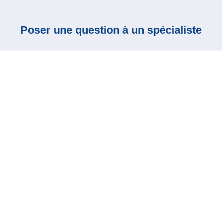
Poser une question à un spécialiste
0 COMMENTAIRES
SOUMETTRE UN COMMENTAIRE
Votre adresse e-mail ne sera pas publiée.
Les champs
obligatoires sont indiqués avec
*
Commentaire
*