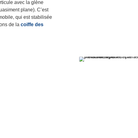
ticule avec la glène
quasiment plane). C’est
obile, qui est stabilisée
dons de la
coiffe des