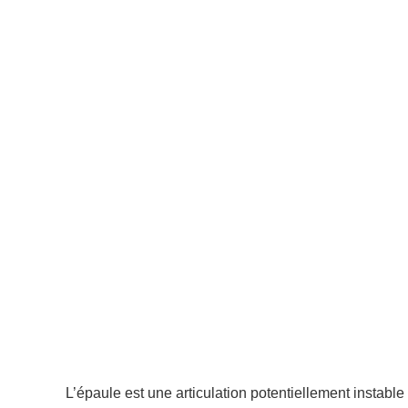
Accueil
»
Les chirurgies programmées de la Clinique de l’Ép
instabilités de l’épaule
»
Instabilité antérieure d’épaule (luxatio
L’épaule est une articulation potentiellement instable 