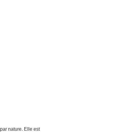
aule et de la Main
»
Chirurgie programmée : épaule
»
Les
ns antérieures d’épaule)
par nature. Elle est