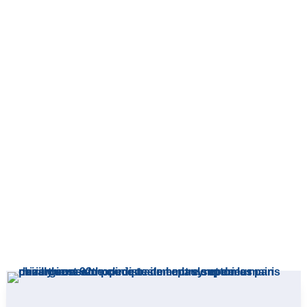
poignet
Accueil
»
Les urgences orthopédiques de la Clinique de l’Épaule et
de la Main
»
Urgences : main et poignet
»
Luxations de la main et du
poignet