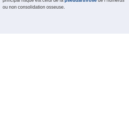
principal risque est celui de la
pseudarthrose
de l’humérus
ou non consolidation osseuse.