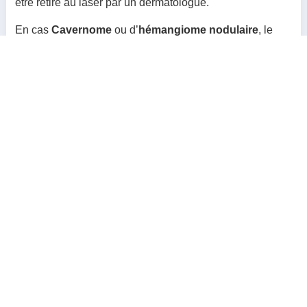
être retiré au laser par un dermatologue.
En cas
Cavernome
ou d’
hémangiome nodulaire
, le
nodule peut être gênant ou douloureux et il peut être
nécessaire de retirer chirurgicalement la tumeur.
Lors que le diagnostique d’
angiosarcome
est évoqué,
vous serez orienté vers un centre spécialisé en tumeurs
malignes pour bénéficier d’un traitement médical
(chimiothérapie) et chirurgical adapté.