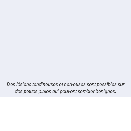
Des lésions tendineuses et nerveuses sont possibles sur
des petites plaies qui peuvent sembler bénignes.
COUPURE DE LA PULPE DU DOIGT
Elles peuvent sembler bénignes, mais il est
possible de sectionner partiellement le tendon